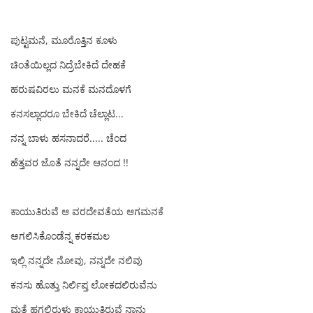
ಪುಟ್ಟಮನೆ, ಮೂರೊತ್ತಿನ ಕೂಳು
ಚಿಂತೆಯಿಲ್ಲದ ನಿದ್ರೆಬೇಕಿದೆ ದೇಹಕೆ
ಹರುಷವಿರಲು ಮನಕೆ ಮನದೊಳಗೆ
ಕನಸಲ್ಲಾದರೂ ಬೇಕಿದೆ ಚೆಲ್ಲಾಟ...
ನನ್ನ ಬಾಳು ಹಸನಾದರೆ..... ಚೆಂದ
ಹೆತ್ತವರ ಜೊತೆ ನನ್ನದೇ ಆನಂದ !!
ಕಾಯುತಿರುವೆ ಆ ವರದೇವತೆಯ ಆಗಮನಕೆ
ಅಗಲಿಸಿಕೊಂಡೆನ್ನ ಕರಕಮಲ
ಇಲ್ಲಿ ನನ್ನದೇ ನೋವು, ನನ್ನದೇ ನಲಿವು
ಕನಸು ಹೊತ್ತು ನಿರ್ಲಿಪ್ತ ಲೋಕದಲಿರುವೆನು
ಮತ್ತೆ ಹಗಲಿರುಳು ಕಾಯುತಿರುವೆ ನಾನು