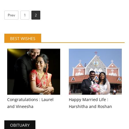
Prev
1
2
BEST WISHES
Congratulations : Laurel
Happy Married Life :
and Vineesha
Harshitha and Roshan
OBITUARY