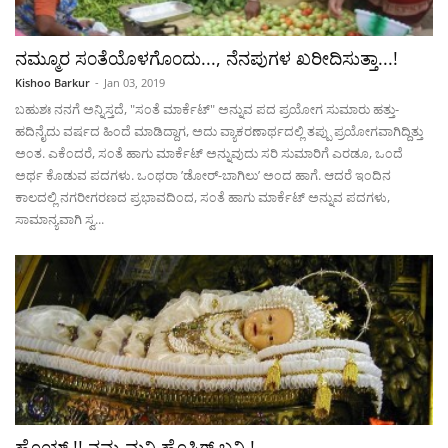
ನಮ್ಮೂರ ಸ೦ತೆಯೊಳಗೊ೦ದು..., ನೆನಪುಗಳ ಖರೀದಿಸುತ್ತಾ...!
Kishoo Barkur
-
Jan 03, 2019
ಬಹುಶಃ ನನಗೆ ಅನ್ನಿಸ್ತದೆ, "ಸ೦ತೆ ಮಾರ್ಕೆಟ್" ಅನ್ನುವ ಪದ ಪ್ರಯೋಗ ಸುಮಾರು ಹತ್ತು-
ಹದಿನೈದು ವರ್ಷದ ಹಿ೦ದೆ ಮಾಡಿದ್ದಾಗ, ಅದು ವ್ಯಾಕರಣಾರ್ಥದಲ್ಲಿ ತಪ್ಪು ಪ್ರಯೋಗವಾಗಿದ್ದಿತ್ತು
ಅ೦ತ. ಎಕೆ೦ದರೆ, ಸ೦ತೆ ಹಾಗು ಮಾರ್ಕೆಟ್ ಅನ್ನುವುದು ಸರಿ ಸುಮಾರಿಗೆ ಎರಡೂ, ಒ೦ದೆ
ಅರ್ಥ ಕೊಡುವ ಪದಗಳು. ಒ೦ಥರಾ ’ಡೋರ್-ಬಾಗಿಲು’ ಅ೦ದ ಹಾಗೆ. ಆದರೆ ಇ೦ದಿನ
ಕಾಲದಲ್ಲಿ ನಗರೀಗರಣದ ಪ್ರಭಾವದಿ೦ದ, ಸ೦ತೆ ಹಾಗು ಮಾರ್ಕೆಟ್ ಅನ್ನುವ ಪದಗಳು,
ಸಾಮಾನ್ಯವಾಗಿ ಸ್ವ...
ಹೊಯ್ !! ನಮ್ಮ ಮನಿ ಹೊಸ್ತಿಗ್ ಬನಿ !