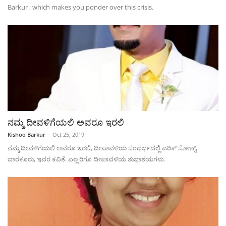
Barkur , which makes you ponder over this crisis.
ನಮ್ಮ ದೀವಳಿಗೆಯಲಿ ಅವರೂ ಇರಲಿ
Kishoo Barkur
-
Oct 25, 2019
ನಮ್ಮ ದೀವಳಿಗೆಯಲಿ ಅವರೂ ಇರಲಿ, ದೀಪಾವಳಿಯ ಸಂಧರ್ಭದಲ್ಲಿ ಎರಿಕ್ ಸೋನ್ಸ್,
ಬಾರಕೂರು, ಇವರ ಕವಿತೆ. ಎಲ್ಲ ರಿಗೂ ದೀಪಾವಳಿಯ ಶುಭಾಶಯಗಳು.