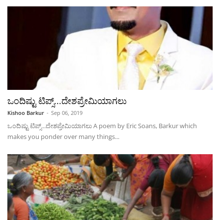
ಒಂದಿಷ್ಟು ಟಿಪ್ಸ್...ದೇಶಪ್ರೇಮಿಯಾಗಲು
Kishoo Barkur
-
Sep 06, 2019
ಒಂದಿಷ್ಟು ಟಿಪ್ಸ್...ದೇಶಪ್ರೇಮಿಯಾಗಲು A poem by Eric Soans, Barkur which
makes you ponder over many things...