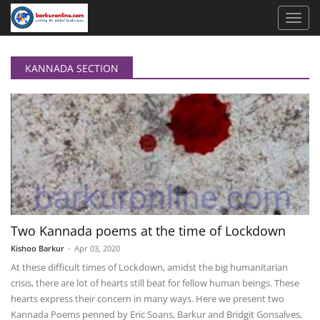
KANNADA SECTION
Two Kannada poems at the time of Lockdown
Kishoo Barkur
-
Apr 03, 2020
At these difficult times of Lockdown, amidst the big humanitarian
crisis, there are lot of hearts still beat for fellow human beings. These
hearts express their concern in many ways. Here we present two
Kannada Poems penned by Eric Soans, Barkur and Bridgit Gonsalves,