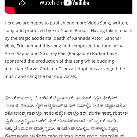
Here we are happy to publish one more Video Song, written,
sung and produced by Eric Soans Barkur. Having taken a back
by the tragic accidental death of Kannada Actor 'Sanchari'
Vijay, Eric penned this song and composed the tune. Arna,
Aron, Sapna and Stroiney Pais (Bangalore) Barkur have
sponsored the production of this song while budding
musician Marvel Christon Dsouza Udupi has arranged the
music and sang the back up vocals.
ಪೋರ್ ಜುನಾಚ್ಯಾ 12 ತಾರಿಕೆರ್ ಮೈಸುರಾಂತ್, ಫಾಮಾದ್ ಕನ್ನಡ ಫಿಲ್ಮ್‌ನಟ್
'ಸಂಚಾರಿ' ವಿಜಯ್, ಬೈಕ್ ಅವ್ಘಡಾಂತ್ ಮರಣ್ ಪಾವ್‌ಲ್ಲೆಂ ಘಡಿತ್ ಮ್ಹಾಕಾ ವರ್ತೊ
ಧಕೊ ದೀಂವ್ಕ್ ಪಾವ್‌ಲ್ಲೆಂ. ತಾಣೆಂ ಹೆಲ್ಮೆಟ್ ಘಾಲ್ಲೆಂ ತರ್, ಪರಿಗತ್ ತಾಚ್ಯಾ ಮರ್ಣಾಕ್
ವ್ಹರ್ನ್ ಪಾವ್ತಯ್ತಿ ನಾ ಆಸ್‌ಲ್ಲಿ ಮ್ಹಣ್ ಚಡಾವತ್ ಜಣಾಚಿ ಅಭಿಪ್ರಾಯ್. ತಾಚೆಂ
ಎಕ್ಲ್ಯಾಚೆಂ ಮರಣ್ ಮಾತ್ರ್ ನ್ಹಯ್, ಹಾಂವೆಂ ಪಳಯಿಲ್ಲಿಂ, ವಾಚ್‌ಲ್ಲಿಂ, ಮ್ಹಜ್ಯಾ
ಮೊಗಾಚ್ಯಾಂಚಿಂ ಆ್ಯಕ್ಸಿಡೆಂಟಾ ದ್ವಾರಿಂ ಮರ್ಣಾಂ, ಹರೆಕಾ ಪಾವ್ಟಿಂ, ಹಪ್ತ್ಯಾಂಗಟ್ಲ್ಯಾನ್