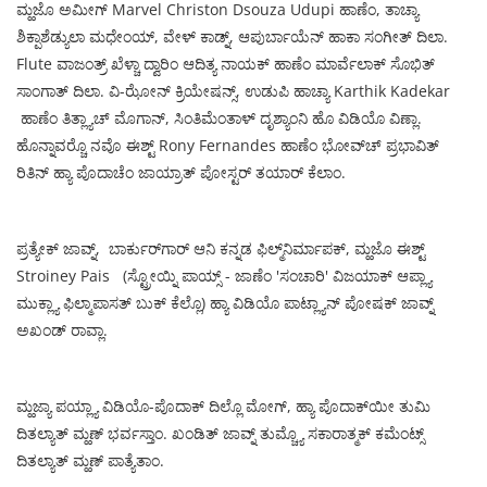
ಮ್ಹಜೊ ಅಮೀಗ್ Marvel Christon Dsouza Udupi ಹಾಣೆಂ, ತಾಚ್ಯಾ
ಶಿಕ್ಪಾಶೆಡ್ಯುಲಾ ಮಧೇಂಯ್, ವೇಳ್ ಕಾಡ್ನ್, ಆಪುರ್ಬಾಯೆನ್ ಹಾಕಾ ಸಂಗೀತ್ ದಿಲಾ.
Flute ವಾಜಂತ್ರ್ ಖೆಳ್ಚಾ ದ್ವಾರಿಂ ಆದಿತ್ಯ ನಾಯಕ್ ಹಾಣೆಂ ಮಾರ್ವೆಲಾಕ್ ಸೊಭಿತ್
ಸಾಂಗಾತ್ ದಿಲಾ. ವಿ-ಝೋನ್ ಕ್ರಿಯೇಷನ್ಸ್, ಉಡುಪಿ ಹಾಚ್ಯಾ Karthik Kadekar
ಹಾಣೆಂ ತಿತ್ಲ್ಯಾಚ್ ಮೊಗಾನ್, ಸಿಂತಿಮೆಂತಾಳ್ ದೃಶ್ಯಾಂನಿ‌ ಹೊ‌ ವಿಡಿಯೊ ವಿಣ್ಲಾ.
ಹೊನ್ನಾವರ‌್ಚೊ ನವೊ ಈಶ್ಟ್ Rony Fernandes ಹಾಣೆಂ ಭೋವ್‌ಚ್ ಪ್ರಭಾವಿತ್
ರಿತಿನ್ ಹ್ಯಾ ಪೊದಾಚೆಂ ಜಾಯ್ರಾತ್ ಪೋಸ್ಟರ್ ತಯಾರ್ ಕೆಲಾಂ.
ಪ್ರತ್ಯೇಕ್ ಜಾವ್ನ್, ಬಾರ್ಕುರ್‌ಗಾರ್ ಆನಿ ಕನ್ನಡ ಫಿಲ್ಮ್‌ನಿರ್ಮಾಪಕ್, ಮ್ಹಜೊ ಈಶ್ಟ್
Stroiney Pais (ಸ್ಟ್ರೋಯ್ನಿ ಪಾಯ್ಸ್ - ಜಾಣೆಂ 'ಸಂಚಾರಿ' ವಿಜಯಾಕ್ ಆಪ್ಲ್ಯಾ
ಮುಕ್ಲ್ಯಾ ಫಿಲ್ಮಾಪಾಸತ್ ಬುಕ್ ಕೆಲ್ಲೊ) ಹ್ಯಾ ವಿಡಿಯೊ ಪಾಟ್ಲ್ಯಾನ್ ಪೋಷಕ್ ಜಾವ್ನ್
ಅಖಂಡ್ ರಾವ್ಲಾ.
ಮ್ಹಜ್ಯಾ ಪಯ್ಲ್ಯಾ ವಿಡಿಯೊ-ಪೊದಾಕ್ ದಿಲ್ಲೊ ಮೋಗ್, ಹ್ಯಾ ಪೊದಾಕ್‌ಯೀ ತುಮಿ
ದಿತಲ್ಯಾತ್ ಮ್ಹಣ್ ಭರ್ವಸ್ತಾಂ. ಖಂಡಿತ್ ಜಾವ್ನ್ ತುಮ್ಚ್ಯೊ ಸಕಾರಾತ್ಮಕ್ ಕಮೆಂಟ್ಸ್
ದಿತಲ್ಯಾತ್ ಮ್ಹಣ್ ಪಾತ್ಯೆತಾಂ.