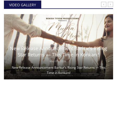
VIDEO GALLERY
New Release Announcement Barkur's Rising
Star Returns — This Time in Konkani!
May 01, 2026
New Release Announcement Barkur's Rising Star Returns — This
Time in Konkani!