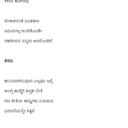
ಕಳೆದು ಹೋದವು
ಬೇತಾಳನಂತೆ ಭೂತಕಾಲ
ಇರುವನಲ್ಲ ಅಂಟಿಕೊಂಡೇ
ಸಹಜೀವನ ನನ್ನದು ಅದರೊಂದಿಗೆ
ಕೆಸರು
ಹುಸಿಯಾಗಿರುವುದು ಎಲ್ಲವೂ ಇಲ್ಲಿ
ಅಂಗ್ಯೆ ಹುಣ್ಣಿಗೆ ಕನ್ನಡಿ ಬೇಕೆ
ರಣ ಕೇಕೆಯ ಹದ್ದುಗಳು ಬದುಕುವ
ಭರವಸೆಯನ್ನೇ ಕಿತ್ತಿವೆ