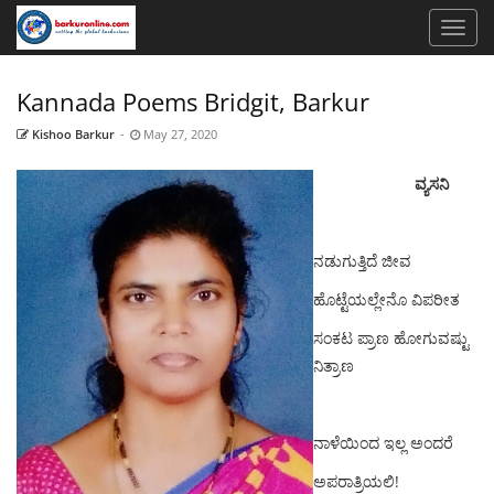
Kannada Poems Bridgit, Barkur
Kishoo Barkur
-
May 27, 2020
ವ್ಯಸನಿ
ನಡುಗುತ್ತಿದೆ ಜೀವ
ಹೊಟ್ಟೆಯಲ್ಲೇನೊ ವಿಪರೀತ
‌ಸಂಕಟ ಪ್ರಾಣ‌ ಹೋಗುವಷ್ಟು
ನಿತ್ರಾಣ
ನಾಳೆಯಿಂದ ಇಲ್ಲ‌ ಅಂದರೆ
ಅಪರಾತ್ರಿಯಲಿ!