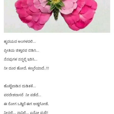
ಹೃದಯದ ಅಂಗಳದಲಿ...
ಪ್ರೀತಿಯ ಚಿತ್ತಾರವ ಬಿಡಿಸಿ...
ನೆನಪುಗಳ ನನ್ನಲ್ಲಿ ಇರಿಸಿ...
ನೀ ದೂರ ಹೋದೆ, ಕಣ್ಮರೆಯಾದೆ..!!!
ಹೊಟ್ಟೆಪಾಡಿನ ದುಡಿತಕೆ...
ಪರದೇಶದಾಸರೆ ನೀ ಪಡೆದೆ...
ಈ ರೋಗ ಒಡ್ಡಿದೆ ಈಗ ಅಡ್ಡಗೋಡೆ,
ನೀನಲ್ಲಿ... ನಾನಿಲ್ಲಿ... ಏನೋ ವ್ಯಥೆ!!