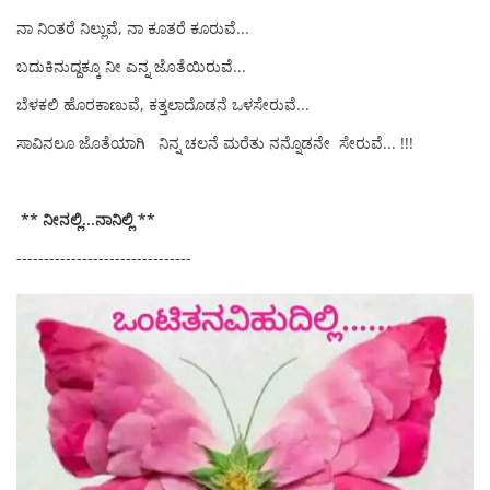
ನಾ ನಿಂತರೆ ನಿಲ್ಲುವೆ, ನಾ ಕೂತರೆ ಕೂರುವೆ...
ಬದುಕಿನುದ್ದಕ್ಕೂ ನೀ ಎನ್ನ ಜೊತೆಯಿರುವೆ...
ಬೆಳಕಲಿ ಹೊರಕಾಣುವೆ, ಕತ್ತಲಾದೊಡನೆ ಒಳಸೇರುವೆ...
ಸಾವಿನಲೂ ಜೊತೆಯಾಗಿ ನಿನ್ನ ಚಲನೆ ಮರೆತು ನನ್ನೊಡನೇ ಸೇರುವೆ... !!!
*
* ನೀನಲ್ಲಿ...ನಾನಿಲ್ಲಿ **
--------------------------------