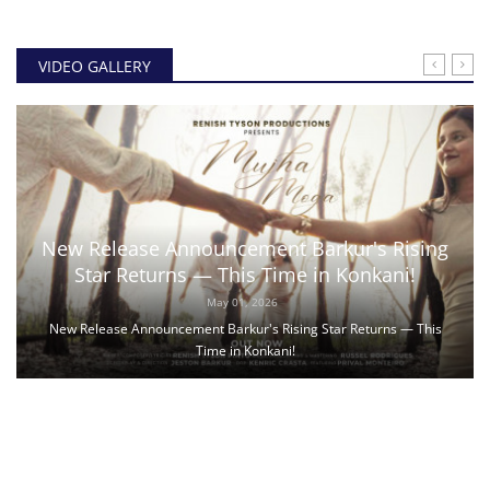
VIDEO GALLERY
New Release Announcement Barkur's Rising
Star Returns — This Time in Konkani!
May 01, 2026
New Release Announcement Barkur's Rising Star Returns — This
Time in Konkani!