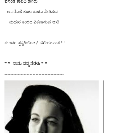
ವಸಂತ ಕಾಲದಿ ಹಸಿರು
ಅದರೊಡೆ ಕುಹು ಕುಹೂ ಸೇರಿಸುವ
ಮಧುರ ಕಂಠದ ಪಿಕವಾಗುವ ಆಸೆ!!
ಸುಂದರ ಪ್ರಕೃತಿಯೊಡನೆ ಬೆರೆಯುವಾಸೆ !!!
* * ನಾನು ನನ್ನ ನೆರಳು * *
----------------------------------------