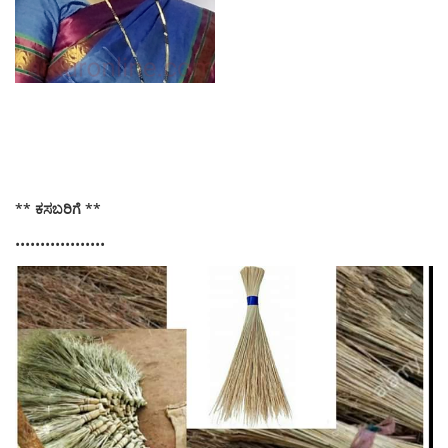
** ಕಸಬರಿಗೆ **
••••••••••••••••••